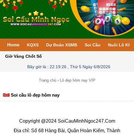
Home
KQXS
Dự Đoán XSMB
Soi Cầu
Nuôi Lô Kh
Giờ Vàng Chốt Số
Bây giờ là :
22:19:26 , Thứ 5 Ngày 6/8/2026
Trang chủ
›
Lô đẹp hôm nay VIP
Soi cầu lô đẹp hôm nay
Copyright @2024 SoiCauMinhNgoc247.Com
Địa chỉ: Số 68 Hàng Bài, Quận Hoàn Kiếm, Thành