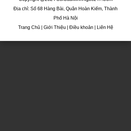
Địa chỉ: Số 68 Hàng Bài, Quận Hoàn Kiếm, Thành
Phố Hà Nội
Trang Chủ
|
Giới Thiệu
|
Điều khoản
|
Liên Hệ