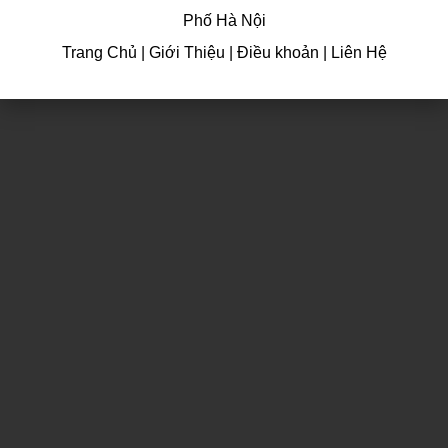
Phố Hà Nội
Trang Chủ
|
Giới Thiệu
|
Điều khoản
|
Liên Hệ