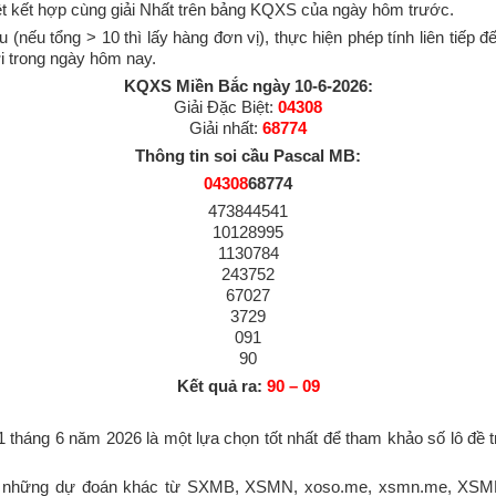
iệt kết hợp cùng giải Nhất trên bảng KQXS của ngày hôm trước.
u (nếu tổng > 10 thì lấy hàng đơn vị), thực hiện phép tính liên tiếp đ
i trong ngày hôm nay.
KQXS Miền Bắc ngày 10-6-2026:
Giải Đặc Biệt:
04308
Giải nhất:
68774
Thông tin soi cầu Pascal MB:
04308
68774
473844541
10128995
1130784
243752
67027
3729
091
90
Kết quả ra:
90 – 09
 tháng 6 năm 2026 là một lựa chọn tốt nhất để tham khảo số lô đề 
êm những dự đoán khác từ SXMB, XSMN, xoso.me, xsmn.me, XSM