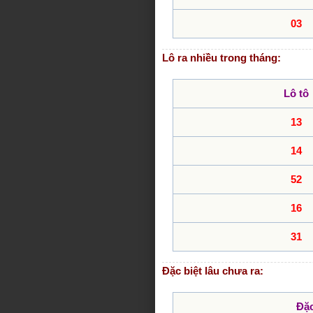
03
Lô ra nhiều trong tháng:
Lô tô
13
14
52
16
31
Đặc biệt lâu chưa ra:
Đặc