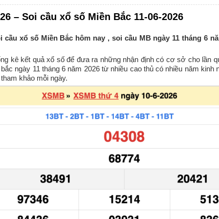
6 – Soi cầu xổ số Miền Bắc 11-06-2026
i cầu xổ số Miền Bắc hôm nay , soi cầu MB ngày 11 tháng 6 nă
hống kê kết quả xổ số để đưa ra những nhận định có cơ sở cho lần 
bắc ngày 11 tháng 6 năm 2026 từ nhiều cao thủ có nhiều năm kinh 
 tham khảo mỗi ngày.