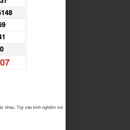
c nhau. Tùy vào kinh nghiệm soi