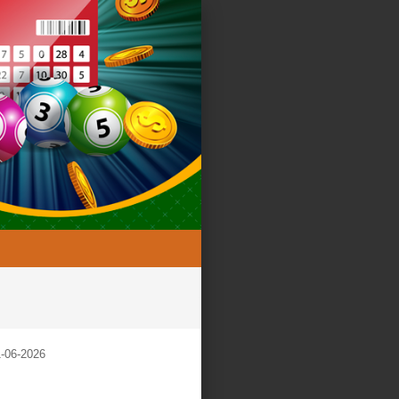
-06-2026