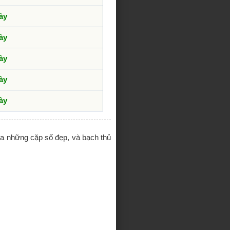
ày
ày
ày
ày
ày
ra những cặp số đẹp, và bạch thủ