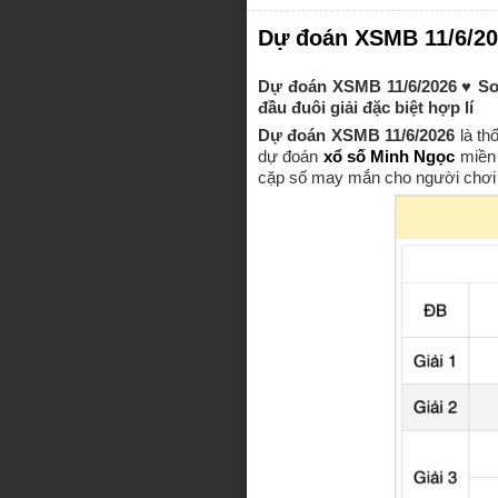
Dự đoán XSMB 11/6/202
Dự đoán XSMB 11/6/2026 ♥️ So
đầu đuôi giải đặc biệt hợp lí
Dự đoán XSMB 11/6/2026
là t
dự đoán
xổ số Minh Ngọc
miền 
cặp số may mắn cho người chơi