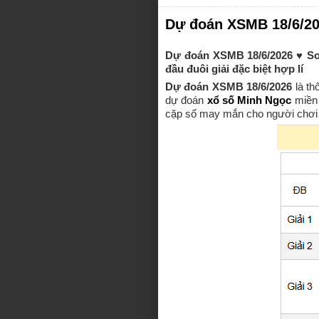
Dự đoán XSMB 18/6/202
Dự đoán XSMB 18/6/2026 ♥️ So
đầu đuôi giải đặc biệt hợp lí
Dự đoán XSMB 18/6/2026
là t
dự đoán
xổ số Minh Ngọc
miền 
cặp số may mắn cho người chơi