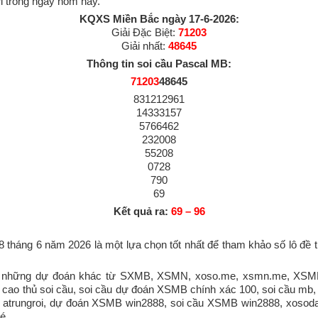
i trong ngày hôm nay.
KQXS Miền Bắc ngày 17-6-2026:
Giải Đặc Biệt:
71203
Giải nhất:
48645
Thông tin soi cầu Pascal MB:
71203
48645
831212961
14333157
5766462
232008
55208
0728
790
69
Kết quả ra:
69 – 96
 tháng 6 năm 2026 là một lựa chọn tốt nhất để tham khảo số lô đề 
êm những dự đoán khác từ SXMB, XSMN, xoso.me, xsmn.me, XSM
 cao thủ soi cầu, soi cầu dự đoán XSMB chính xác 100, soi cầu mb
c, atrungroi, dự đoán XSMB win2888, soi cầu XSMB win2888, xosod
é.