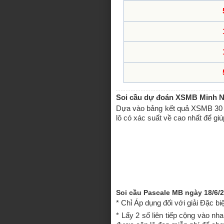
Soi cầu dự đoán XSMB Minh N
Dựa vào bảng kết quả XSMB 30 ng
lô có xác suất về cao nhất để g
Soi cầu Pascale MB ngày 18/6/
* Chỉ Áp dụng đối với giải Đặc b
* Lấy 2 số liên tiếp cộng vào nha