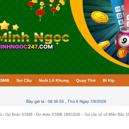
XSMB
Soi Cầu
Nuôi Lô Khung
Quay Thử
Bí Kíp
Bây giờ là :
08:36:56 , Thứ 6 Ngày 7/8/2026
hủ
›
Dự Đoán XSMB
›
Dự đoán XSMB 18/6/2026 – Soi cầu xổ số Miền Bắc 18