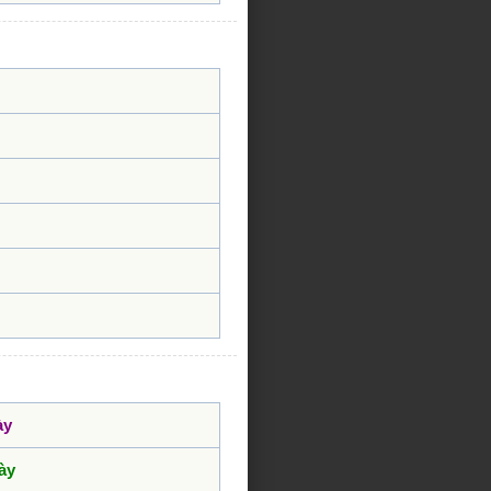
ày
ày