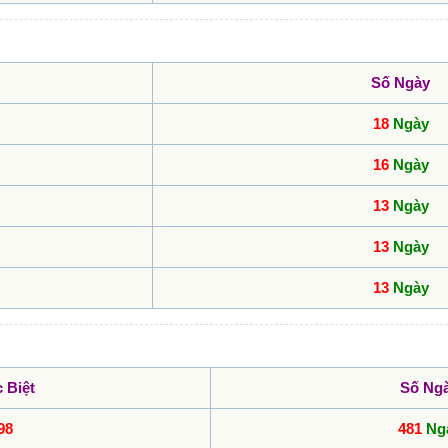
Số Ngày
18
Ngày
16
Ngày
13
Ngày
13
Ngày
13
Ngày
 Biệt
Số Ng
98
481
Ng