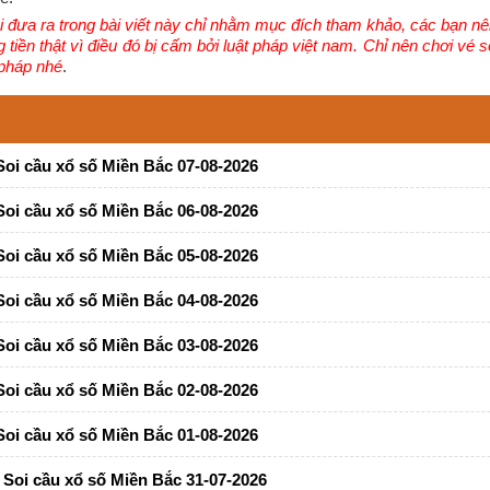
 đưa ra trong bài viết này chỉ nhằm mục đích tham khảo, các bạn nê
 tiền thật vì điều đó bị cấm bởi luật pháp việt nam. Chỉ nên chơi v
 pháp nhé
.
oi cầu xổ số Miền Bắc 07-08-2026
oi cầu xổ số Miền Bắc 06-08-2026
oi cầu xổ số Miền Bắc 05-08-2026
oi cầu xổ số Miền Bắc 04-08-2026
oi cầu xổ số Miền Bắc 03-08-2026
oi cầu xổ số Miền Bắc 02-08-2026
oi cầu xổ số Miền Bắc 01-08-2026
Soi cầu xổ số Miền Bắc 31-07-2026