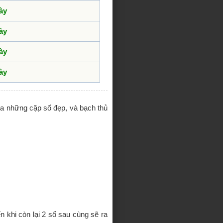
ày
ày
ày
ày
ra những cặp số đẹp, và bạch thủ
ến khi còn lại 2 số sau cùng sẽ ra