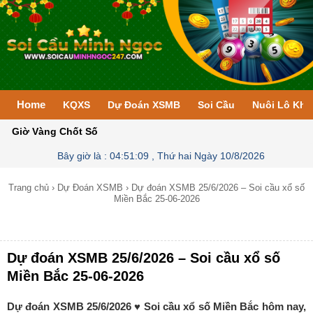
Home
KQXS
Dự Đoán XSMB
Soi Cầu
Nuôi Lô Kh
Giờ Vàng Chốt Số
Bây giờ là :
04:51:09 , Thứ hai Ngày 10/8/2026
Trang chủ
›
Dự Đoán XSMB
›
Dự đoán XSMB 25/6/2026 – Soi cầu xổ số
Miền Bắc 25-06-2026
Dự đoán XSMB 25/6/2026 – Soi cầu xổ số
Miền Bắc 25-06-2026
Dự đoán XSMB 25/6/2026 ♥️ Soi cầu xổ số Miền Bắc hôm nay,