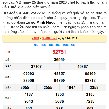
soi cầu MB ngày 25 tháng 6 năm 2026 chốt lô bạch thủ, chạm
đầu đuôi giải đặc biệt hợp lí
Dự đoán XSMB 25/6/2026
là thống kê kết quả xổ số để đưa ra
những nhận định có cơ sở cho lần quay thưởng tiếp theo. Tham
khảo dự đoán
xổ số Minh Ngọc
miền bắc ngày 25 tháng 6 năm
2026 từ nhiều cao thủ có nhiều năm kinh nghiệm phân tích để tìm
ra những cặp số may mắn cho người chơi tham khảo mỗi ngày.