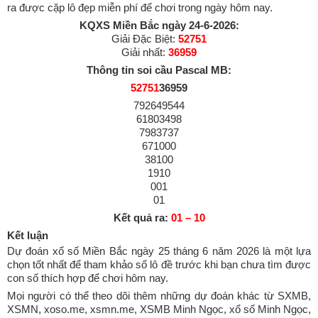
ra được cặp lô đẹp miễn phí để chơi trong ngày hôm nay.
KQXS Miền Bắc ngày 24-6-2026:
Giải Đặc Biệt:
52751
Giải nhất:
36959
Thông tin soi cầu Pascal MB:
52751
36959
792649544
61803498
7983737
671000
38100
1910
001
01
Kết quả ra:
01 – 10
Kết luận
Dự đoán xổ số Miền Bắc ngày 25 tháng 6 năm 2026 là một lựa
chọn tốt nhất để tham khảo số lô đề trước khi bạn chưa tìm được
con số thích hợp để chơi hôm nay.
Mọi người có thể theo dõi thêm những dự đoán khác từ SXMB,
XSMN, xoso.me, xsmn.me, XSMB Minh Ngọc, xổ số Minh Ngọc,