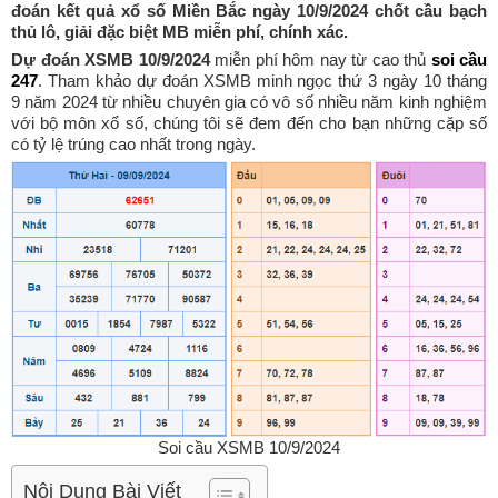
đoán kết quả xổ số Miền Bắc ngày 10/9/2024 chốt cầu bạch
thủ lô, giải đặc biệt MB miễn phí, chính xác.
Dự đoán XSMB 10/9/2024
miễn phí hôm nay từ cao thủ
soi cầu
247
. Tham khảo dự đoán XSMB minh ngọc thứ 3 ngày 10 tháng
9 năm 2024 từ nhiều chuyên gia có vô số nhiều năm kinh nghiệm
với bộ môn xổ số, chúng tôi sẽ đem đến cho bạn những cặp số
có tỷ lệ trúng cao nhất trong ngày.
Soi cầu XSMB 10/9/2024
Nội Dung Bài Viết