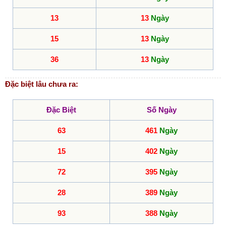
13
13
Ngày
15
13
Ngày
36
13
Ngày
Đặc biệt lâu chưa ra:
Đặc Biệt
Số Ngày
63
461
Ngày
15
402
Ngày
72
395
Ngày
28
389
Ngày
93
388
Ngày