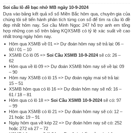
Soi cầu lô đề bạc nhớ MB ngày 10-9-2024
Dựa vào bảng kết quả xổ số Miền Bắc hôm qua, chuyên gia của
chúng tôi sẽ tiến hành phân tích từng con số để tìm ra cầu lô đề
đẹp nhất hôm nay. Soi cầu Minh Ngọc 247 hỗ trợ anh em tổng
hợp những con số trên bảng KQXSMB có tỷ lệ xác suất về cao
nhất trong ngày hôm nay.
Hôm qua XSMB về 01 => Dự đoán hôm nay sẽ trả lại: 06 –
60 / 01 – 10
XSMB Có lô 05 =>
Soi Cầu XSMB 10-9-2024
sẽ có: 26 –
62
Hôm qua về lô 09 => Dự đoán XSMB hôm nay sẽ về lại: 09
– 90
Hôm nay XSMB có lô 15 => Dự đoán ngày mai sẽ trả lại:
15 – 51
XSMB hôm qua có lô 16 => Dự đoán hôm nay sẽ nổ: 16 –
61 / 18 – 81
Hôm qua có lô 18 =>
Soi Cầu XSMB 10-9-2024
sẽ có: 97
– 99
Hôm qua XSMB có lô 21 => Dự đoán hôm nay sẽ có: 12 –
21 hoặc 19 – 91
Ngày hôm qua về kép 22 => Dự đoán hôm nay sẽ có: 252
hoặc 272 và 27 – 72