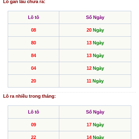
Lô gan lâu chưa ra:
Lô tô
Số Ngày
08
20
Ngày
80
13
Ngày
84
13
Ngày
04
12
Ngày
20
11
Ngày
Lô ra nhiều trong tháng:
Lô tô
Số Ngày
09
17
Ngày
22
14
Ngày