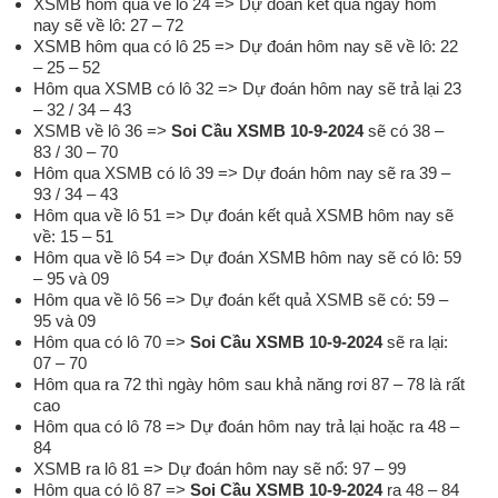
XSMB hôm qua về lô 24 => Dự đoán kết quả ngày hôm
nay sẽ về lô: 27 – 72
XSMB hôm qua có lô 25 => Dự đoán hôm nay sẽ về lô: 22
– 25 – 52
Hôm qua XSMB có lô 32 => Dự đoán hôm nay sẽ trả lại 23
– 32 / 34 – 43
XSMB về lô 36 =>
Soi Cầu XSMB 10-9-2024
sẽ có 38 –
83 / 30 – 70
Hôm qua XSMB có lô 39 => Dự đoán hôm nay sẽ ra 39 –
93 / 34 – 43
Hôm qua về lô 51 => Dự đoán kết quả XSMB hôm nay sẽ
về: 15 – 51
Hôm qua về lô 54 => Dự đoán XSMB hôm nay sẽ có lô: 59
– 95 và 09
Hôm qua về lô 56 => Dự đoán kết quả XSMB sẽ có: 59 –
95 và 09
Hôm qua có lô 70 =>
Soi Cầu XSMB 10-9-2024
sẽ ra lại:
07 – 70
Hôm qua ra 72 thì ngày hôm sau khả năng rơi 87 – 78 là rất
cao
Hôm qua có lô 78 => Dự đoán hôm nay trả lại hoặc ra 48 –
84
XSMB ra lô 81 => Dự đoán hôm nay sẽ nổ: 97 – 99
Hôm qua có lô 87 =>
Soi Cầu XSMB 10-9-2024
ra 48 – 84