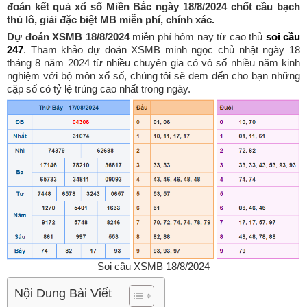
đoán kết quả xổ số Miền Bắc ngày 18/8/2024 chốt cầu bạch
thủ lô, giải đặc biệt MB miễn phí, chính xác.
Dự đoán XSMB 18/8/2024
miễn phí hôm nay từ cao thủ
soi cầu
247
. Tham khảo dự đoán XSMB minh ngọc chủ nhật ngày 18
tháng 8 năm 2024 từ nhiều chuyên gia có vô số nhiều năm kinh
nghiệm với bộ môn xổ số, chúng tôi sẽ đem đến cho bạn những
cặp số có tỷ lệ trúng cao nhất trong ngày.
Soi cầu XSMB 18/8/2024
Nội Dung Bài Viết