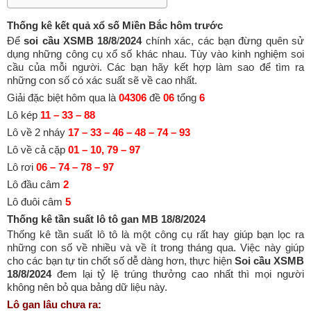
Thống kê kết quả xổ số Miền Bắc hôm trước
Để
soi cầu XSMB 18/8
/
2024
chính xác, các bạn đừng quên sử
dụng những công cụ xổ số khác nhau. Tùy vào kinh nghiệm soi
cầu của mỗi người. Các bạn hãy kết hợp làm sao để tìm ra
những con số có xác suất sẽ về cao nhất.
Giải đặc biệt hôm qua là
04306
đề
06
tổng
6
Lô kép
11 – 33 – 88
Lô về 2 nháy
17 – 33 – 46 – 48 – 74 – 93
Lô về cả cặp
01 – 10, 79 – 97
Lô rơi
06 – 74 – 78 – 97
Lô đầu câm
2
Lô đuôi câm
5
Thống kê tần suất lô tô gan MB 18/8/2024
Thống kê tần suất lô tô là một công cụ rất hay giúp bạn lọc ra
những con số về nhiều và về ít trong tháng qua. Việc này giúp
cho các bạn tự tin chốt số dễ dàng hơn, thực hiện
Soi cầu XSMB
18/8/2024
đem lại tỷ lệ trúng thưởng cao nhất thì mọi người
không nên bỏ qua bảng dữ liệu này.
Lô gan lâu chưa ra: