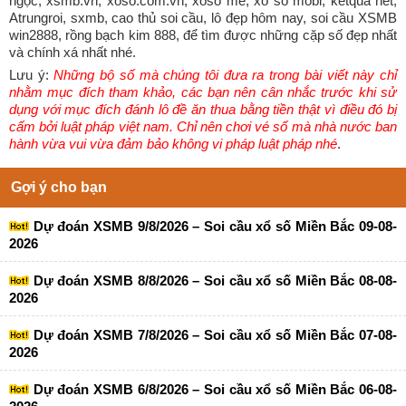
ngọc, xsmb.vn, xoso.com.vn, xoso me, xo so mobi, ketqua net,
Atrungroi, sxmb, cao thủ soi cầu, lô đẹp hôm nay, soi cầu XSMB
win2888, rồng bạch kim 888, để tìm được những cặp số đẹp nhất
và chính xá nhất nhé.
Lưu ý:
Những bộ số mà chúng tôi đưa ra trong bài viết này chỉ
nhằm mục đích tham khảo, các bạn nên cân nhắc trước khi sử
dụng với mục đích đánh lô đề ăn thua bằng tiền thật vì điều đó bị
cấm bởi luật pháp việt nam. Chỉ nên chơi vé số mà nhà nước ban
hành vừa vui vừa đảm bảo không vi pháp luật pháp nhé
.
Gợi ý cho bạn
Dự đoán XSMB 9/8/2026 – Soi cầu xổ số Miền Bắc 09-08-
2026
Dự đoán XSMB 8/8/2026 – Soi cầu xổ số Miền Bắc 08-08-
2026
Dự đoán XSMB 7/8/2026 – Soi cầu xổ số Miền Bắc 07-08-
2026
Dự đoán XSMB 6/8/2026 – Soi cầu xổ số Miền Bắc 06-08-