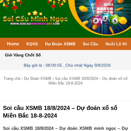
Home
KQXS
Dự Đoán XSMB
Soi Cầu
Nuôi Lô Kh
Giờ Vàng Chốt Số
Bây giờ là :
08:00:55 , Chủ nhật Ngày 9/8/2026
Trang chủ
›
Dự Đoán XSMB
›
Soi cầu XSMB 18/8/2024 – Dự đoán xổ số
Miền Bắc 18-8-2024
Soi cầu XSMB 18/8/2024 – Dự đoán xổ số
Miền Bắc 18-8-2024
Soi cầu XSMB 18/8/2024 – Dự đoán XSMB minh ngọc – Dự