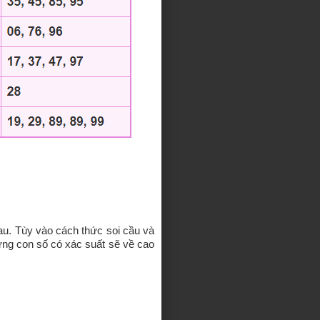
au. Tùy vào cách thức soi cầu và
ng con số có xác suất sẽ về cao