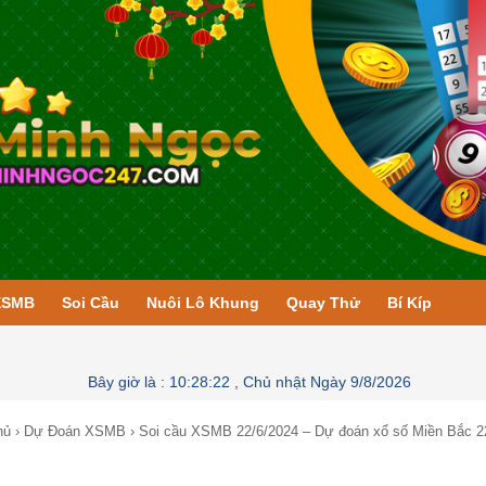
XSMB
Soi Cầu
Nuôi Lô Khung
Quay Thử
Bí Kíp
Bây giờ là :
10:28:23 , Chủ nhật Ngày 9/8/2026
hủ
›
Dự Đoán XSMB
›
Soi cầu XSMB 22/6/2024 – Dự đoán xổ số Miền Bắc 2