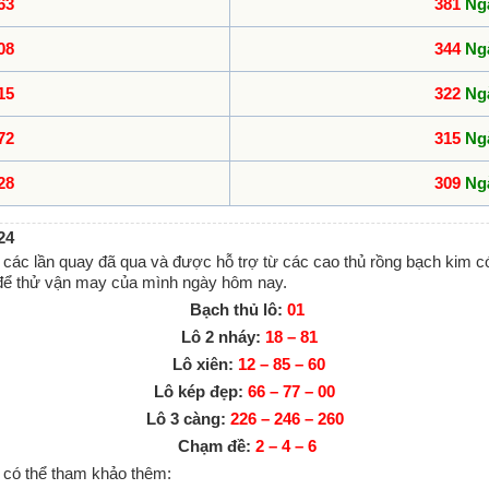
63
381
Ng
08
344
Ng
15
322
Ng
72
315
Ng
28
309
Ng
24
các lần quay đã qua và được hỗ trợ từ các cao thủ rồng bạch kim c
 để thử vận may của mình ngày hôm nay.
Bạch thủ lô:
01
Lô 2 nháy:
18 – 81
Lô xiên:
12 – 85 – 60
Lô kép đẹp:
66 – 77 – 00
Lô 3 càng:
226 – 246 – 260
Chạm đề:
2 – 4 – 6
có thể tham khảo thêm: