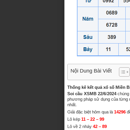
Nội Dung Bài Viết
Thống kê kết quả xổ số Miền 
Soi cầu XSMB 22/6
/
2024
chúng 
phương pháp sử dụng của từng n
nhất.
Giải đặc biệt hôm qua là
14296
đ
Lô kép
11 – 22 – 99
Lô về 2 nháy
42 – 89