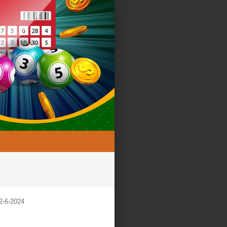
2-6-2024