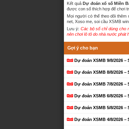
Kết quả
Dự đoán xổ số Miền B
được con số thích hợp để chơi t
Mọi người có thể theo dõi thê
net, Xoso me, soi cầu XSMB win
Lưu ý:
Các bộ số chỉ dùng cho m
nên chơi lô tô do nhà nước phát
Gợi ý cho bạn
Dự đoán XSMB 9/8/2026 – S
Dự đoán XSMB 8/8/2026 – S
Dự đoán XSMB 7/8/2026 – S
Dự đoán XSMB 6/8/2026 – S
Dự đoán XSMB 5/8/2026 – S
Dự đoán XSMB 4/8/2026 – S