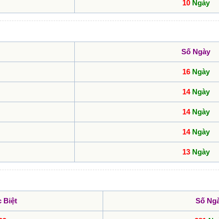
10
Ngày
Số Ngày
16
Ngày
14
Ngày
14
Ngày
14
Ngày
13
Ngày
 Biệt
Số Ng