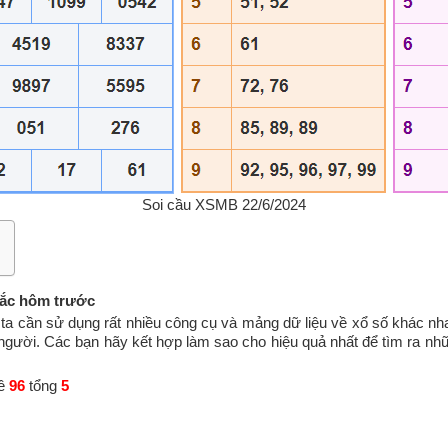
Soi cầu XSMB 22/6/2024
Bắc hôm trước
ta cần sử dụng rất nhiều công cụ và mảng dữ liệu về xổ số khác nh
gười. Các bạn hãy kết hợp làm sao cho hiệu quả nhất để tìm ra nhữ
ề
96
tổng
5