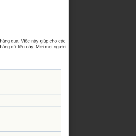
 tháng qua. Việc này giúp cho các
 bảng dữ liệu này. Mời mọi người