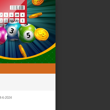
4-6-2024