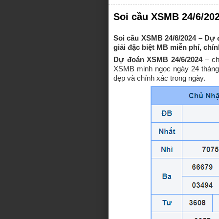
Soi cầu XSMB 24/6/202
Soi cầu XSMB 24/6/2024 – Dự 
giải đặc biệt MB miễn phí, chín
Dự đoán XSMB 24/6/2024
– c
XSMB minh ngọc ngày 24 tháng 
đẹp và chính xác trong ngày.