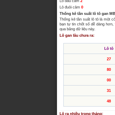
Lô đầu câm
2
Lô đuôi câm
0
Thống kê tần suất lô tô gan MB
Thống kê tần suất lô tô là một c
bạn tự tin chốt số dễ dàng hơn,
qua bảng dữ liệu này.
Lô gan lâu chưa ra:
Lô tô
27
80
00
31
48
Lô ra nhiều trong tháng: