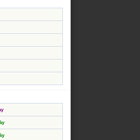
ày
ày
ày