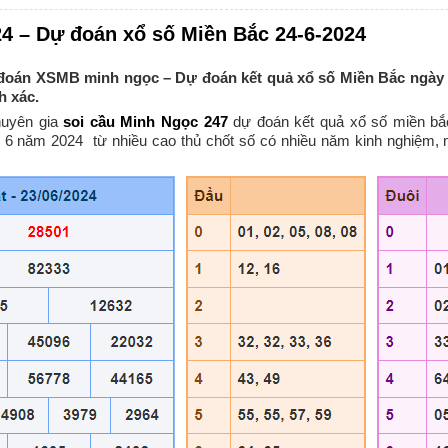
4 – Dự đoán xổ số Miền Bắc 24-6-2024
đoán XSMB minh ngọc – Dự đoán kết quả xổ số Miền Bắc ngày 24
h xác.
huyên gia
soi cầu Minh Ngọc 247
dự đoán kết quả xổ số miền b
6 năm 2024 từ nhiều cao thủ chốt số có nhiều năm kinh nghiệm,