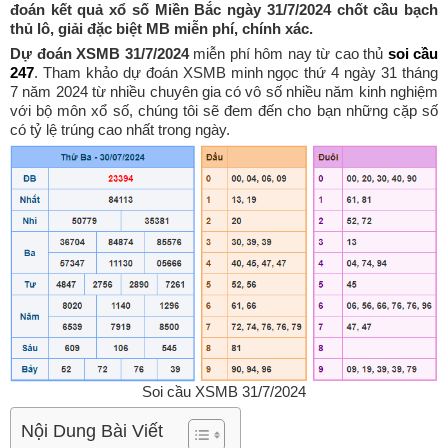
đoán kết quả xổ số Miền Bắc ngày 31/7/2024 chốt cầu bạch
thủ lô, giải đặc biệt MB miễn phí, chính xác.
Dự đoán XSMB 31/7/2024
miễn phí hôm nay từ cao thủ
soi cầu
247
. Tham khảo dự đoán XSMB minh ngọc thứ 4 ngày 31 tháng
7 năm 2024 từ nhiều chuyên gia có vô số nhiều năm kinh nghiệm
với bộ môn xổ số, chúng tôi sẽ đem đến cho bạn những cặp số
có tỷ lệ trúng cao nhất trong ngày.
Soi cầu XSMB 31/7/2024
Nội Dung Bài Viết