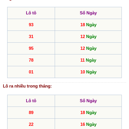
Lô tô
Số Ngày
93
18
Ngày
31
12
Ngày
95
12
Ngày
78
11
Ngày
01
10
Ngày
Lô ra nhiều trong tháng:
Lô tô
Số Ngày
89
18
Ngày
22
16
Ngày