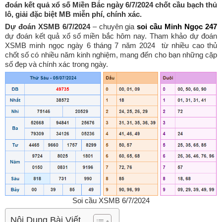
đoán kết quả xổ số Miền Bắc ngày 6/7/2024 chốt cầu bạch thủ
lô, giải đặc biệt MB miễn phí, chính xác.
Dự đoán XSMB 6/7/2024
– chuyên gia
soi cầu Minh Ngọc 247
dự đoán kết quả xổ số miền bắc hôm nay. Tham khảo dự đoán
XSMB minh ngọc ngày 6 tháng 7 năm 2024 từ nhiều cao thủ
chốt số có nhiều năm kinh nghiệm, mang đến cho bạn những cặp
số đẹp và chính xác trong ngày.
Soi cầu XSMB 6/7/2024
Nội Dung Bài Viết