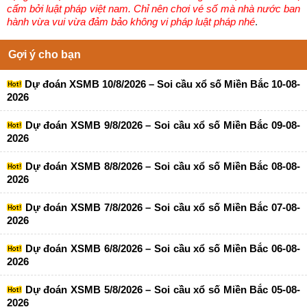
cấm bởi luật pháp việt nam. Chỉ nên chơi vé số mà nhà nước ban
hành vừa vui vừa đảm bảo không vi pháp luật pháp nhé
.
Gợi ý cho bạn
Dự đoán XSMB 10/8/2026 – Soi cầu xổ số Miền Bắc 10-08-
2026
Dự đoán XSMB 9/8/2026 – Soi cầu xổ số Miền Bắc 09-08-
2026
Dự đoán XSMB 8/8/2026 – Soi cầu xổ số Miền Bắc 08-08-
2026
Dự đoán XSMB 7/8/2026 – Soi cầu xổ số Miền Bắc 07-08-
2026
Dự đoán XSMB 6/8/2026 – Soi cầu xổ số Miền Bắc 06-08-
2026
Dự đoán XSMB 5/8/2026 – Soi cầu xổ số Miền Bắc 05-08-
2026