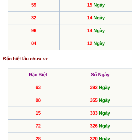
59
15
Ngày
32
14
Ngày
96
14
Ngày
04
12
Ngày
Đặc biệt lâu chưa ra:
Đặc Biệt
Số Ngày
63
392
Ngày
08
355
Ngày
15
333
Ngày
72
326
Ngày
28
320
Ngày