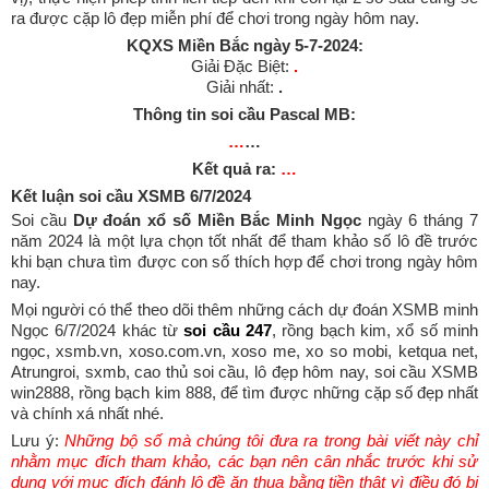
ra được cặp lô đẹp miễn phí để chơi trong ngày hôm nay.
KQXS Miền Bắc ngày 5-7-2024:
Giải Đặc Biệt:
.
Giải nhất:
.
Thông tin soi cầu Pascal MB:
…
…
Kết quả ra:
…
Kết luận soi cầu XSMB 6/7/2024
Soi cầu
Dự đoán xổ số Miền Bắc Minh Ngọc
ngày 6 tháng 7
năm 2024 là một lựa chọn tốt nhất để tham khảo số lô đề trước
khi bạn chưa tìm được con số thích hợp để chơi trong ngày hôm
nay.
Mọi người có thể theo dõi thêm những cách dự đoán XSMB minh
Ngọc 6/7/2024 khác từ
soi cầu 247
, rồng bạch kim, xổ số minh
ngọc, xsmb.vn, xoso.com.vn, xoso me, xo so mobi, ketqua net,
Atrungroi, sxmb, cao thủ soi cầu, lô đẹp hôm nay, soi cầu XSMB
win2888, rồng bạch kim 888, để tìm được những cặp số đẹp nhất
và chính xá nhất nhé.
Lưu ý:
Những bộ số mà chúng tôi đưa ra trong bài viết này chỉ
nhằm mục đích tham khảo, các bạn nên cân nhắc trước khi sử
dụng với mục đích đánh lô đề ăn thua bằng tiền thật vì điều đó bị