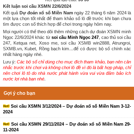
Kết luận soi cầu XSMN 22/6/2024
Kết quả
Dự đoán xổ số Miền Nam
ngày 22 tháng 6 năm 2024 là
một lựa chọn tốt nhất để tham khảo số lô đề trước khi bạn chưa
tìm được con số thích hợp để chơi trong ngày hôm nay.
Mọi người có thể theo dõi thêm những cách dự đoán XSMN minh
Ngọc 22/6/2024 khác từ
soi cầu Minh Ngọc 247
, cao thủ soi cầu
247, Ketqua net, Xoso me, soi cầu XSMB win2888, Atrungroi,
SXMB.vn, Kubet, Rồng bạch kim…để có được bộ số chính xác
nhất hàng ngày nhé.
Lưu ý:
Các bộ số chỉ dùng cho mục đích tham khảo, bạn nên cân
nhắc trước khi chơi và không chơi lô đề vì đó là bất hợp pháp, chỉ
nên chơi lô tô do nhà nước phát hành vừa vui vừa đảm bảo ích
nước lợi nhà bạn nhé
.
Gợi ý cho bạn
Soi cầu XSMN 3/12/2024 – Dự đoán xổ số Miền Nam 3-12-
2024
Soi cầu XSMN 29/11/2024 – Dự đoán xổ số Miền Nam 29-
11-2024