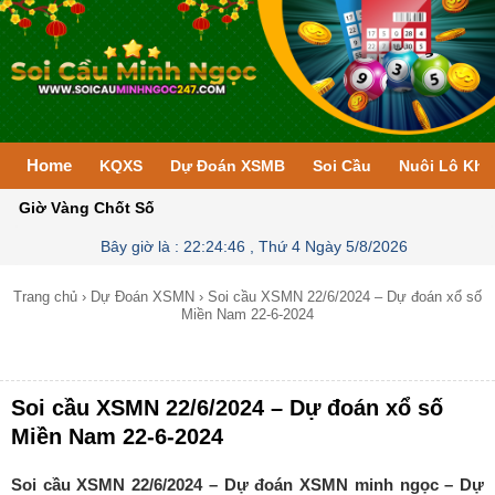
Home
KQXS
Dự Đoán XSMB
Soi Cầu
Nuôi Lô Kh
Giờ Vàng Chốt Số
Bây giờ là :
22:24:46 , Thứ 4 Ngày 5/8/2026
Trang chủ
›
Dự Đoán XSMN
›
Soi cầu XSMN 22/6/2024 – Dự đoán xổ số
Miền Nam 22-6-2024
Soi cầu XSMN 22/6/2024 – Dự đoán xổ số
Miền Nam 22-6-2024
Soi cầu XSMN 22/6/2024 – Dự đoán XSMN minh ngọc – Dự