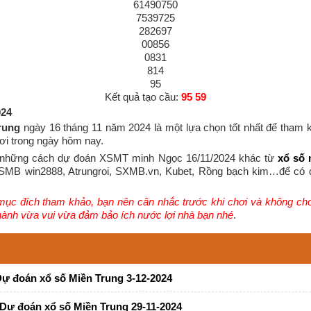
6
1
4
9
0
7
5
0
7
5
3
9
7
2
5
2
8
2
6
9
7
0
0
8
5
6
0
8
3
1
8
1
4
9
5
Kết quả tạo cầu:
95
59
024
rung
ngày 16 tháng 11 năm 2024 là một lựa chọn tốt nhất để tham k
ơi trong ngày hôm nay.
m những cách dự đoán XSMT minh Ngọc 16/11/2024 khác từ
xổ số 
XSMB win2888, Atrungroi, SXMB.vn, Kubet, Rồng bạch kim…để có 
ục đích tham khảo, bạn nên cân nhắc trước khi chơi và không chơi 
 hành vừa vui vừa đảm bảo ích nước lợi nhà bạn nhé
.
Dự đoán xổ số Miền Trung 3-12-2024
 Dự đoán xổ số Miền Trung 29-11-2024