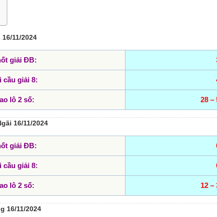
 16/11/2024
ốt giải ĐB:
 cầu giải 8:
ao lô 2 số:
28 – 
gãi 16/11/2024
ốt giải ĐB:
 cầu giải 8:
ao lô 2 số:
12 – 
g 16/11/2024