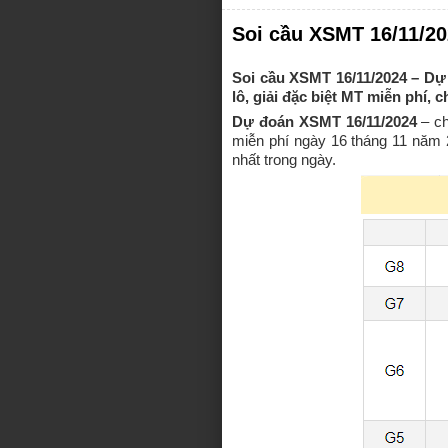
Soi cầu XSMT 16/11/20
Soi cầu XSMT 16/11/2024 – Dự
lô, giải đặc biệt MT miễn phí, c
Dự đoán XSMT 16/11/2024
– c
miễn phí ngày 16 tháng 11 năm
nhất trong ngày.