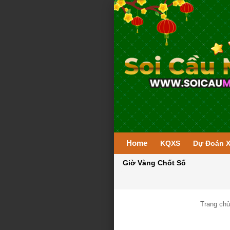
Home
KQXS
Dự Đoán 
Giờ Vàng Chốt Số
Trang chủ