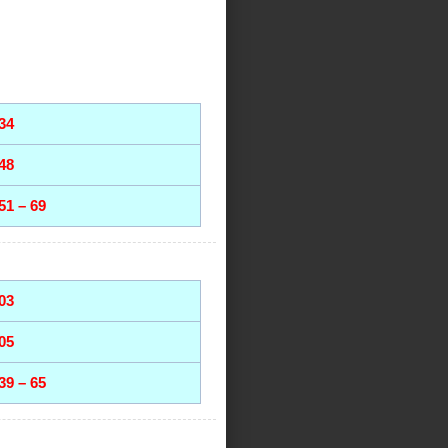
34
48
51 – 69
03
05
39 – 65