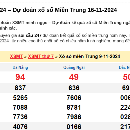
24 – Dự đoán xổ số Miền Trung 16-11-2024
 đoán XSMT minh ngọc – Dự đoán kê quả xổ số Miền Trung ngày
hính xác.
huyên gia
soi cầu 247
dự đoán kết quả xổ số miền trung hôm nay.
 2024 từ nhiều cao thủ chốt số có nhiều năm kinh nghiệm, mang đ