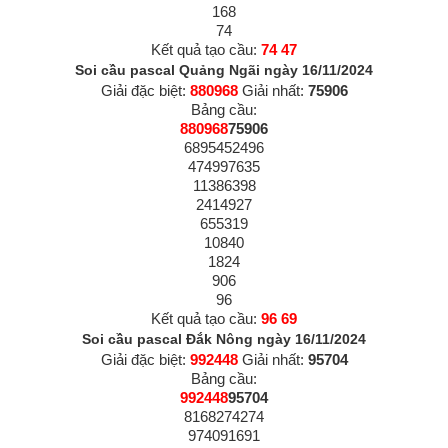
1
6
8
7
4
Kết quả tạo cầu:
74
47
Soi cầu pascal Quảng Ngãi ngày 16/11/2024
Giải đặc biệt:
880968
Giải nhất:
75906
Bảng cầu:
8
8
0
9
6
8
7
5
9
0
6
6
8
9
5
4
5
2
4
9
6
4
7
4
9
9
7
6
3
5
1
1
3
8
6
3
9
8
2
4
1
4
9
2
7
6
5
5
3
1
9
1
0
8
4
0
1
8
2
4
9
0
6
9
6
Kết quả tạo cầu:
96
69
Soi cầu pascal Đắk Nông ngày 16/11/2024
Giải đặc biệt:
992448
Giải nhất:
95704
Bảng cầu:
9
9
2
4
4
8
9
5
7
0
4
8
1
6
8
2
7
4
2
7
4
9
7
4
0
9
1
6
9
1