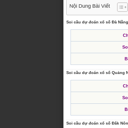
Nội Dung Bài Viết
Soi cầu dự đoán xổ số Đà Nẵng
Ch
Soi
B
Soi cầu dự đoán xổ số Quảng N
Ch
Soi
B
Soi cầu dự đoán xổ số Đắk Nôn