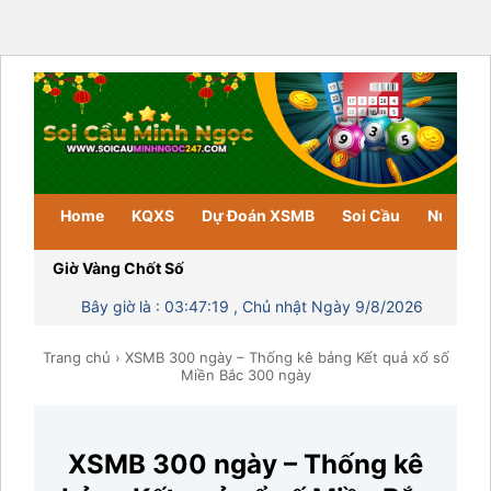
Home
KQXS
Dự Đoán XSMB
Soi Cầu
Nuôi Lô
Giờ Vàng Chốt Số
Bây giờ là :
03:47:20 , Chủ nhật Ngày 9/8/2026
Trang chủ
›
XSMB 300 ngày – Thống kê bảng Kết quả xổ số
Miền Bắc 300 ngày
XSMB 300 ngày – Thống kê