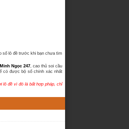
 số lô đề trước khi bạn chưa tìm
 Minh Ngọc 247
, cao thủ soi cầu
ể có được bộ số chính xác nhất
lô đề vì đó là bất hợp pháp, chỉ