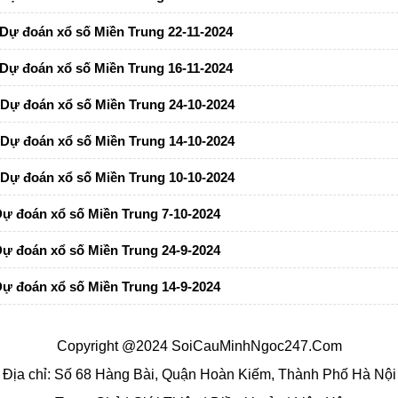
 Dự đoán xổ số Miền Trung 22-11-2024
 Dự đoán xổ số Miền Trung 16-11-2024
 Dự đoán xổ số Miền Trung 24-10-2024
 Dự đoán xổ số Miền Trung 14-10-2024
 Dự đoán xổ số Miền Trung 10-10-2024
Dự đoán xổ số Miền Trung 7-10-2024
Dự đoán xổ số Miền Trung 24-9-2024
Dự đoán xổ số Miền Trung 14-9-2024
Copyright @2024 SoiCauMinhNgoc247.Com
Địa chỉ: Số 68 Hàng Bài, Quận Hoàn Kiếm, Thành Phố Hà Nội