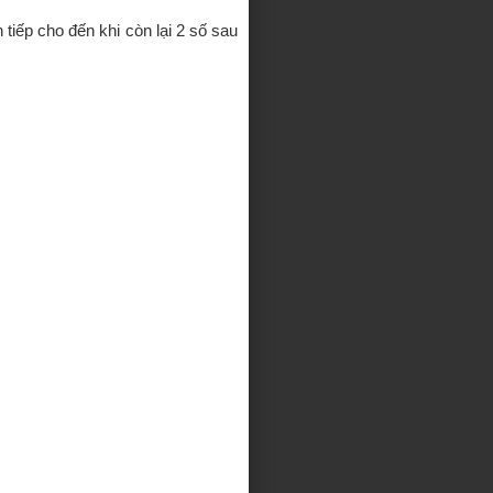
n tiếp cho đến khi còn lại 2 số sau