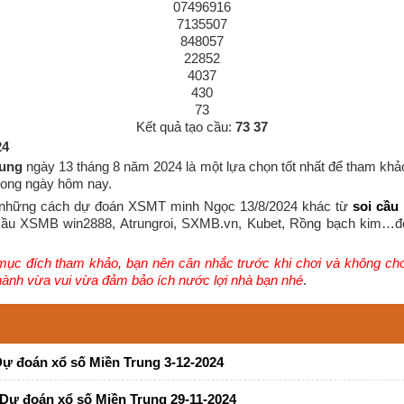
0
7
4
9
6
9
1
6
7
1
3
5
5
0
7
8
4
8
0
5
7
2
2
8
5
2
4
0
3
7
4
3
0
7
3
Kết quả tạo cầu:
73
37
24
rung
ngày 13 tháng 8 năm 2024 là một lựa chọn tốt nhất để tham khảo
rong ngày hôm nay.
m những cách dự đoán XSMT minh Ngọc 13/8/2024 khác từ
soi cầu
 cầu XSMB win2888, Atrungroi, SXMB.vn, Kubet, Rồng bạch kim…đ
ục đích tham khảo, bạn nên cân nhắc trước khi chơi và không chơi 
 hành vừa vui vừa đảm bảo ích nước lợi nhà bạn nhé
.
Dự đoán xổ số Miền Trung 3-12-2024
 Dự đoán xổ số Miền Trung 29-11-2024