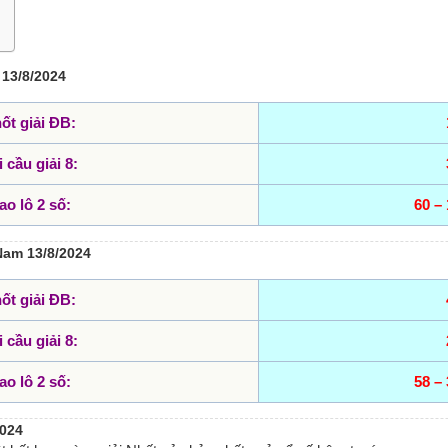
 13/8/2024
ốt giải ĐB:
 cầu giải 8:
ao lô 2 số:
60 – 
Nam 13/8/2024
ốt giải ĐB:
 cầu giải 8:
ao lô 2 số:
58 – 
2024