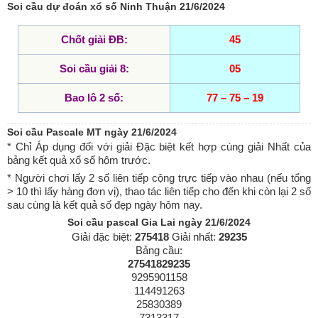
Soi cầu dự đoán xổ số Ninh Thuận 21/6/2024
Chốt giải ĐB:
45
Soi cầu giải 8:
05
Bao lô 2 số:
77 – 75 – 19
Soi cầu Pascale MT ngày 21/6/2024
* Chỉ Áp dụng đối với giải Đặc biệt kết hợp cùng giải Nhất của
bảng kết quả xổ số hôm trước.
* Người chơi lấy 2 số liên tiếp cộng trực tiếp vào nhau (nếu tổng
> 10 thì lấy hàng đơn vị), thao tác liên tiếp cho đến khi còn lại 2 số
sau cùng là kết quả số đẹp ngày hôm nay.
Soi cầu pascal Gia Lai ngày 21/6/2024
Giải đặc biệt:
275418
Giải nhất:
29235
Bảng cầu:
2
7
5
4
1
8
2
9
2
3
5
9
2
9
5
9
0
1
1
5
8
1
1
4
4
9
1
2
6
3
2
5
8
3
0
3
8
9
7
3
1
3
3
1
7