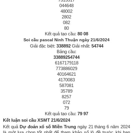
0
4
4
6
4
8
4
8
0
0
2
2
8
0
2
0
8
2
8
0
Kết quả tạo cầu:
80
08
Soi cầu pascal Ninh Thuận ngày 21/6/2024
Giải đặc biệt:
338892
Giải nhất:
54744
Bảng cầu:
3
3
8
8
9
2
5
4
7
4
4
6
1
6
7
1
7
9
1
1
8
7
7
3
8
8
6
0
2
9
4
0
1
6
4
6
2
1
4
1
7
0
0
8
3
5
8
7
0
8
1
3
5
7
8
9
8
2
5
7
0
7
2
7
9
Kết quả tạo cầu:
79
97
Kết luận soi cầu XSMT 21/6/2024
Kết quả
Dự đoán xổ số Miền Trung
ngày 21 tháng 6 năm 2024
là một lựa chọn tốt nhất để tham khảo số lô đề trước khi bạn