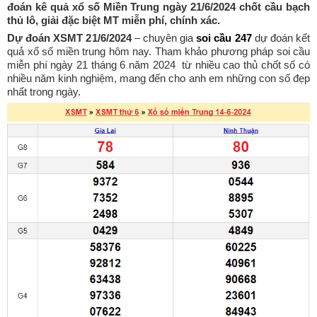
đoán kê quả xổ số Miền Trung ngày 21/6/2024 chốt cầu bạch
thủ lô, giải đặc biệt MT miễn phí, chính xác.
Dự đoán XSMT 21/6/2024
– chuyên gia
soi cầu 247
dự đoán kết
quả xổ số miền trung hôm nay. Tham khảo phương pháp soi cầu
miễn phí ngày 21 tháng 6 năm 2024 từ nhiều cao thủ chốt số có
nhiều năm kinh nghiệm, mang đến cho anh em những con số đẹp
nhất trong ngày.