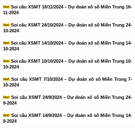
Soi cầu XSMT 16/11/2024 – Dự đoán xổ số Miền Trung 16-
11-2024
Soi cầu XSMT 24/10/2024 – Dự đoán xổ số Miền Trung 24-
10-2024
Soi cầu XSMT 14/10/2024 – Dự đoán xổ số Miền Trung 14-
10-2024
Soi cầu XSMT 10/10/2024 – Dự đoán xổ số Miền Trung 10-
10-2024
Soi cầu XSMT 7/10/2024 – Dự đoán xổ số Miền Trung 7-
10-2024
Soi cầu XSMT 24/9/2024 – Dự đoán xổ số Miền Trung 24-
9-2024
Soi cầu XSMT 14/9/2024 – Dự đoán xổ số Miền Trung 14-
9-2024