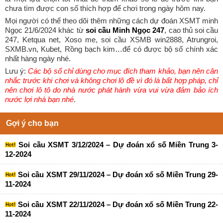
chưa tìm được con số thích hợp để chơi trong ngày hôm nay.
Mọi người có thể theo dõi thêm những cách dự đoán XSMT minh
Ngọc 21/6/2024 khác từ
soi cầu Minh Ngọc 247
, cao thủ soi cầu
247, Ketqua net, Xoso me, soi cầu XSMB win2888, Atrungroi,
SXMB.vn, Kubet, Rồng bạch kim…để có được bộ số chính xác
nhất hàng ngày nhé.
Lưu ý:
Các bộ số chỉ dùng cho mục đích tham khảo, bạn nên cân
nhắc trước khi chơi và không chơi lô đề vì đó là bất hợp pháp, chỉ
nên chơi lô tô do nhà nước phát hành vừa vui vừa đảm bảo ích
nước lợi nhà bạn nhé
.
Gợi ý cho bạn
Soi cầu XSMT 3/12/2024 – Dự đoán xổ số Miền Trung 3-
12-2024
Soi cầu XSMT 29/11/2024 – Dự đoán xổ số Miền Trung 29-
11-2024
Soi cầu XSMT 22/11/2024 – Dự đoán xổ số Miền Trung 22-
11-2024