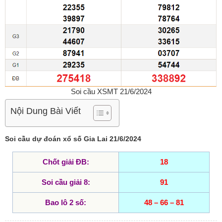
Soi cầu XSMT 21/6/2024
Nội Dung Bài Viết
Soi cầu dự đoán xổ số Gia Lai 21/6/2024
Chốt giải ĐB:
18
Soi cầu giải 8:
91
Bao lô 2 số:
48 – 66 – 81