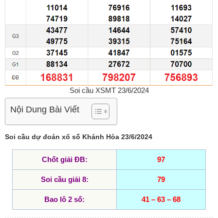
Soi cầu XSMT 23/6/2024
Nội Dung Bài Viết
Soi cầu dự đoán xổ số Khánh Hòa 23/6/2024
Chốt giải ĐB:
97
Soi cầu giải 8:
79
Bao lô 2 số:
41 – 63 – 68