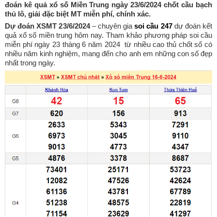
đoán kê quả xổ số Miền Trung ngày 23/6/2024 chốt cầu bạch
thủ lô, giải đặc biệt MT miễn phí, chính xác.
Dự đoán XSMT 23/6/2024
– chuyên gia
soi cầu 247
dự đoán kết
quả xổ số miền trung hôm nay. Tham khảo phương pháp soi cầu
miễn phí ngày 23 tháng 6 năm 2024 từ nhiều cao thủ chốt số có
nhiều năm kinh nghiệm, mang đến cho anh em những con số đẹp
nhất trong ngày.