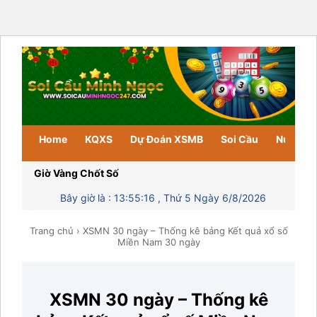
Home
KQXS
Dự Đoán XSMB
Soi Cầu
Nuôi Lô
Giờ Vàng Chốt Số
Bây giờ là :
13:55:16 , Thứ 5 Ngày 6/8/2026
Trang chủ
›
XSMN 30 ngày – Thống kê bảng Kết quả xổ số
Miền Nam 30 ngày
XSMN 30 ngày – Thống kê