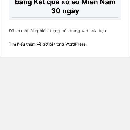
bảng Kết quả xổ số Miền Nam
30 ngày
Đã có một lỗi nghiêm trọng trên trang web của bạn.
Tìm hiểu thêm về gỡ lỗi trong WordPress.